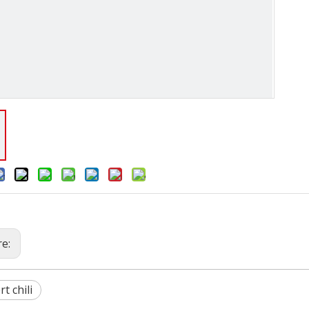
re:
t chili