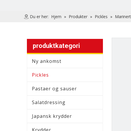
Du er her:
Hjem
»
Produkter
»
Pickles
»
Marinert 
produktkategori
Ny ankomst
Pickles
Pastaer og sauser
Salatdressing
Japansk krydder
Krydder