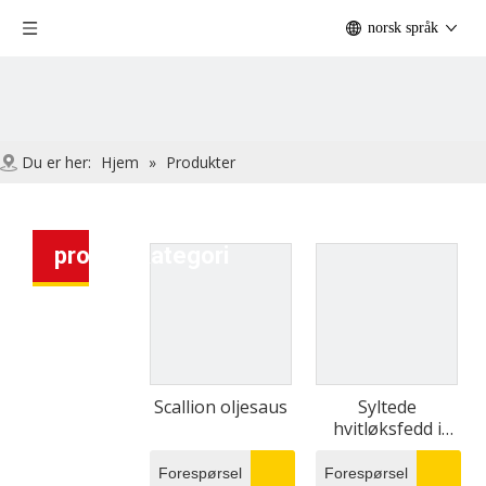
norsk språk
Du er her:
Hjem
»
Produkter
produktkategori
Scallion oljesaus
Syltede
hvitløksfedd i
naturell
Forespørsel
Forespørsel