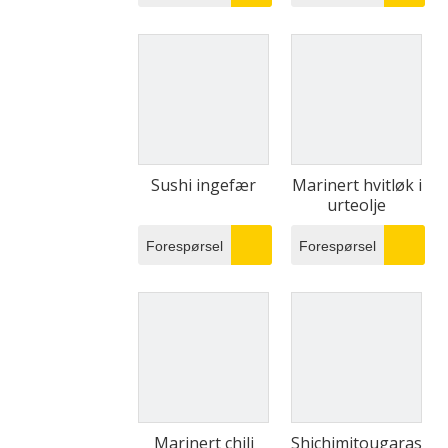
Sushi ingefær
Marinert hvitløk i
urteolje
Forespørsel
Forespørsel
Marinert chili
Shichimitougarashi