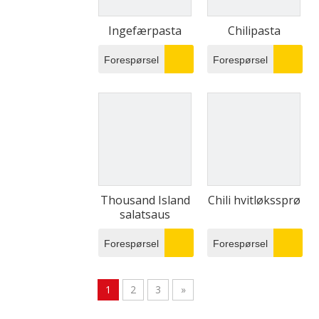
Ingefærpasta
Chilipasta
Forespørsel
Forespørsel
Thousand Island
Chili hvitløkssprø
salatsaus
Forespørsel
Forespørsel
1
2
3
»